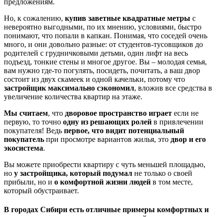
предложениям.
Но, к сожалению,
купив заветные квадратные метры
с
невероятно выгодными, по их мнению, условиями, быстро
понимают, что попали в капкан. Понимая, что соседей очень
много, и они довольно разные: от студентов-тусовщиков до
родителей с грудничковыми детьми, один лифт на весь
подъезд, тонкие стены и многое другое. Вы – молодая семья,
вам нужно где-то погулять, посидеть, почитать, а ваш двор
состоит из двух скамеек и одной качельки, потому что
застройщик максимально сэкономил
, вложив все средства в
увеличение количества квартир на этаже.
Мы считаем
, что
дворовое пространство
играет
если не
первую, то точно
одну из решающих ролей
в привлечении
покупателя! Ведь
первое, что видит потенциальный
покупатель
при просмотре вариантов жилья, это
двор и его
экосистема
.
Вы можете приобрести квартиру с чуть меньшей площадью,
но
у застройщика, который подумал
не только о своей
прибыли, но и
о комфортной жизни людей
в том месте,
который обустраивает.
В городах Сибири есть отличные примеры комфортных и